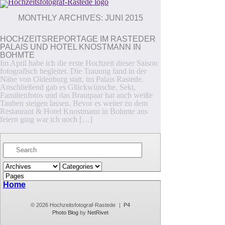
MONTHLY ARCHIVES:
JUNI 2015
HOCHZEITSREPORTAGE IM RASTEDER
PALAIS UND HOTEL KNOSTMANN IN
BOHMTE
Im April habe ich die erste Hochzeit dieser Saison
fotografisch begleitet. Die Trauung fand in der
Nähe von Oldenburg statt, im Palais Rastede.
Anschließend gab es Glückwünsche, Sekt,
Familienfotos und das Brautpaar hat auch weiße
Tauben steigen lassen. Bevor es weiter zu dem
Restaurant & Hotel Knostmann in Bohmte ans
feiern ging war ich noch […]
Home
© 2026 Hochzeitsfotograf-Rastede
|
P4
Photo Blog
by
NetRivet