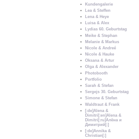
Kundengalerie
Lea & Steffen
Lena & Heye
Luisa & Alex
Lydias 60. Geburtstag
Meike & Stephan
Melanie & Markus
Nicole & Andreé
Nicole & Hauke
Oksana & Artur
Olga & Alexander
Photobooth
Portfolio
Sarah & Stefan
Sergejs 30. Geburtstag
Simone & Stefan
Waldtraut & Frank
[:de]Alena &
Dimitri[:en]Alena &
Dimitri[:ru]Алёна и
Димитрий[:]
[:de]Annika &
Christian[:]