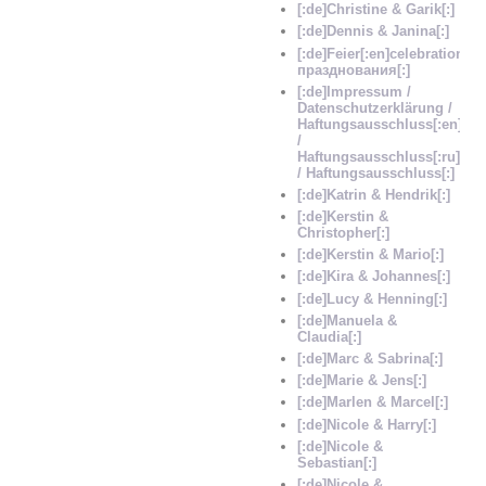
[:de]Christine & Garik[:]
[:de]Dennis & Janina[:]
[:de]Feier[:en]celebration[:
празднования[:]
[:de]Impressum /
Datenschutzerklärung /
Haftungsausschluss[:en]Im
/
Haftungsausschluss[:ru]Im
/ Haftungsausschluss[:]
[:de]Katrin & Hendrik[:]
[:de]Kerstin &
Christopher[:]
[:de]Kerstin & Mario[:]
[:de]Kira & Johannes[:]
[:de]Lucy & Henning[:]
[:de]Manuela &
Claudia[:]
[:de]Marc & Sabrina[:]
[:de]Marie & Jens[:]
[:de]Marlen & Marcel[:]
[:de]Nicole & Harry[:]
[:de]Nicole &
Sebastian[:]
[:de]Nicole &