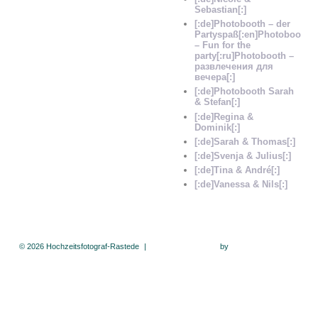
Sebastian[:]
[:de]Photobooth – der
Partyspaß[:en]Photobooth
– Fun for the
party[:ru]Photobooth –
развлечения для
вечера[:]
[:de]Photobooth Sarah
& Stefan[:]
[:de]Regina &
Dominik[:]
[:de]Sarah & Thomas[:]
[:de]Svenja & Julius[:]
[:de]Tina & André[:]
[:de]Vanessa & Nils[:]
© 2026 Hochzeitsfotograf-Rastede
|
ProPhoto Website
by
NetRivet Websites