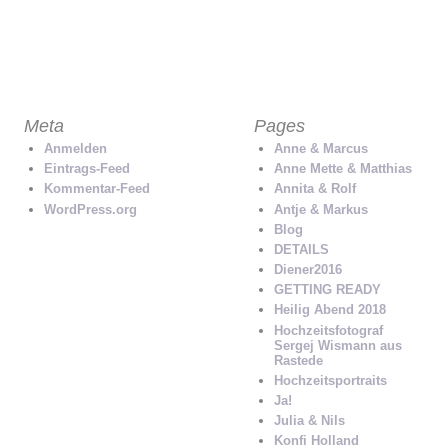
KONTAKT
AUF FACEBOOK TEILEN
MAIL AN EI
Meta
Pages
Anmelden
Anne & Marcus
Eintrags-Feed
Anne Mette & Matthias
Kommentar-Feed
Annita & Rolf
WordPress.org
Antje & Markus
Blog
DETAILS
Diener2016
GETTING READY
Heilig Abend 2018
Hochzeitsfotograf
Sergej Wismann aus
Rastede
Hochzeitsportraits
Ja!
Julia & Nils
Konfi Holland