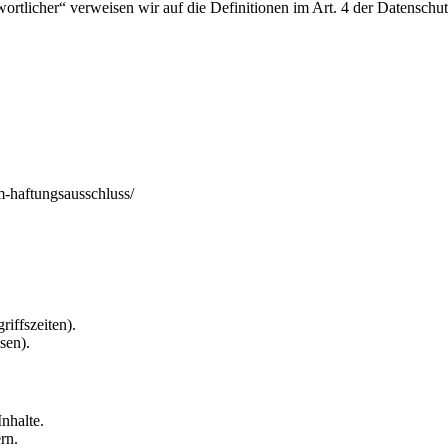
twortlicher“ verweisen wir auf die Definitionen im Art. 4 der Datens
m-haftungsausschluss/
riffszeiten).
sen).
nhalte.
rn.