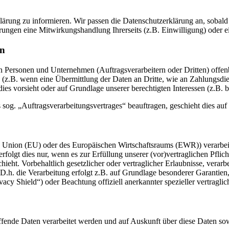
rklärung zu informieren. Wir passen die Datenschutzerklärung an, sob
rungen eine Mitwirkungshandlung Ihrerseits (z.B. Einwilligung) oder ei
en
ersonen und Unternehmen (Auftragsverarbeitern oder Dritten) offenbar
s (z.B. wenn eine Übermittlung der Daten an Dritte, wie an Zahlungsdie
g dies vorsieht oder auf Grundlage unserer berechtigten Interessen (z.B.
s sog. „Auftragsverarbeitungsvertrages“ beauftragen, geschieht dies 
en Union (EU) oder des Europäischen Wirtschaftsraums (EWR)) verarbe
folgt dies nur, wenn es zur Erfüllung unserer (vor)vertraglichen Pflich
hieht. Vorbehaltlich gesetzlicher oder vertraglicher Erlaubnisse, verarb
h. die Verarbeitung erfolgt z.B. auf Grundlage besonderer Garantien, 
cy Shield“) oder Beachtung offiziell anerkannter spezieller vertraglic
effende Daten verarbeitet werden und auf Auskunft über diese Daten so