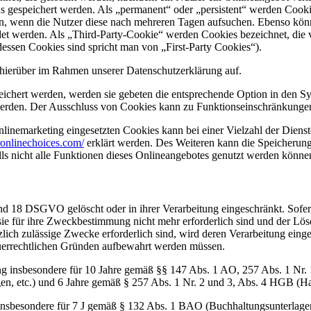
us gespeichert werden. Als „permanent“ oder „persistent“ werden Cook
en, wenn die Nutzer diese nach mehreren Tagen aufsuchen. Ebenso könn
 werden. Als „Third-Party-Cookie“ werden Cookies bezeichnet, die v
dessen Cookies sind spricht man von „First-Party Cookies“).
hierüber im Rahmen unserer Datenschutzerklärung auf.
eichert werden, werden sie gebeten die entsprechende Option in den Sy
erden. Der Ausschluss von Cookies kann zu Funktionseinschränkungen
inemarketing eingesetzten Cookies kann bei einer Vielzahl der Dienste
onlinechoices.com/
erklärt werden. Des Weiteren kann die Speicherung
lls nicht alle Funktionen dieses Onlineangebotes genutzt werden könne
nd 18 DSGVO gelöscht oder in ihrer Verarbeitung eingeschränkt. Sofer
 sie für ihre Zweckbestimmung nicht mehr erforderlich sind und der L
zlich zulässige Zwecke erforderlich sind, wird deren Verarbeitung eing
steuerrechtlichen Gründen aufbewahrt werden müssen.
ng insbesondere für 10 Jahre gemäß §§ 147 Abs. 1 AO, 257 Abs. 1 Nr.
en, etc.) und 6 Jahre gemäß § 257 Abs. 1 Nr. 2 und 3, Abs. 4 HGB (Ha
 insbesondere für 7 J gemäß § 132 Abs. 1 BAO (Buchhaltungsunterlage