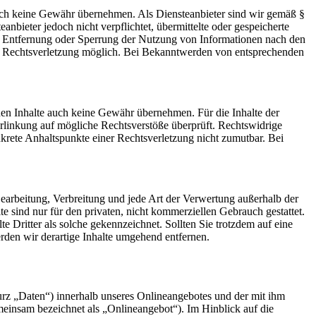
 jedoch keine Gewähr übernehmen. Als Diensteanbieter sind wir gemäß §
bieter jedoch nicht verpflichtet, übermittelte oder gespeicherte
ur Entfernung oder Sperrung der Nutzung von Informationen nach den
ten Rechtsverletzung möglich. Bei Bekanntwerden von entsprechenden
mden Inhalte auch keine Gewähr übernehmen. Für die Inhalte der
 Verlinkung auf mögliche Rechtsverstöße überprüft. Rechtswidrige
nkrete Anhaltspunkte einer Rechtsverletzung nicht zumutbar. Bei
 Bearbeitung, Verbreitung und jede Art der Verwertung außerhalb der
 sind nur für den privaten, nicht kommerziellen Gebrauch gestattet.
te Dritter als solche gekennzeichnet. Sollten Sie trotzdem auf eine
den wir derartige Inhalte umgehend entfernen.
rz „Daten“) innerhalb unseres Onlineangebotes und der mit ihm
einsam bezeichnet als „Onlineangebot“). Im Hinblick auf die