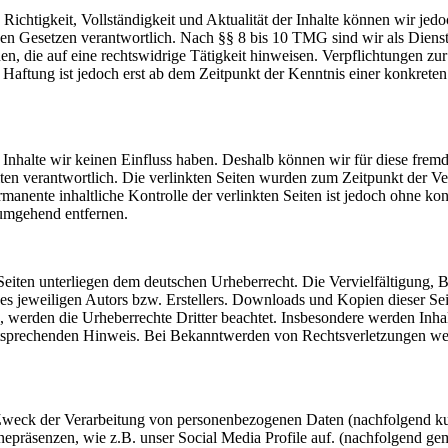
die Richtigkeit, Vollständigkeit und Aktualität der Inhalte können wir
n Gesetzen verantwortlich. Nach §§ 8 bis 10 TMG sind wir als Dienstean
, die auf eine rechtswidrige Tätigkeit hinweisen. Verpflichtungen z
e Haftung ist jedoch erst ab dem Zeitpunkt der Kenntnis einer konkre
n Inhalte wir keinen Einfluss haben. Deshalb können wir für diese fre
 Seiten verantwortlich. Die verlinkten Seiten wurden zum Zeitpunkt der
manente inhaltliche Kontrolle der verlinkten Seiten ist jedoch ohne ko
umgehend entfernen.
n Seiten unterliegen dem deutschen Urheberrecht. Die Vervielfältigung,
 jeweiligen Autors bzw. Erstellers. Downloads und Kopien dieser Seite
n, werden die Urheberrechte Dritter beachtet. Insbesondere werden Inhal
tsprechenden Hinweis. Bei Bekanntwerden von Rechtsverletzungen wer
 Zweck der Verarbeitung von personenbezogenen Daten (nachfolgend ku
epräsenzen, wie z.B. unser Social Media Profile auf. (nachfolgend gem