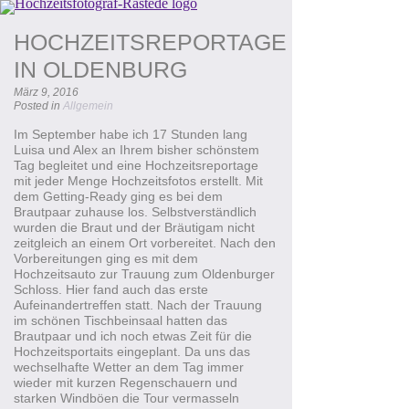
HOCHZEITSREPORTAGE
IN OLDENBURG
März 9, 2016
Posted in
Allgemein
Im September habe ich 17 Stunden lang
Luisa
und Alex an Ihrem bisher schönstem
Tag begleitet und eine Hochzeitsreportage
mit jeder Menge Hochzeitsfotos erstellt. Mit
dem
Getting-Ready
ging es bei dem
Brautpaar zuhause los. Selbstverständlich
wurden die Braut und der Bräutigam nicht
zeitgleich an einem Ort vorbereitet. Nach den
Vorbereitungen ging es mit dem
Hochzeitsauto zur Trauung zum Oldenburger
Schloss. Hier fand auch das erste
Aufeinandertreffen statt. Nach der Trauung
im schönen Tischbeinsaal hatten das
Brautpaar und ich noch etwas Zeit für die
Hochzeitsportaits
eingeplant. Da uns das
wechselhafte Wetter an dem Tag immer
wieder mit kurzen Regenschauern und
starken Windböen die Tour vermasseln