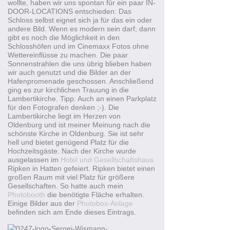
wollte, haben wir uns spontan für ein paar
IN-
DOOR-LOCATIONS
entschieden: Das
Schloss selbst eignet sich ja für das ein oder
andere Bild. Wenn es modern sein darf, dann
gibt es noch die Möglichkeit in den
Schlosshöfen und im
Cinemaxx
Fotos ohne
Wettereinflüsse zu machen. Die paar
Sonnenstrahlen die uns übrig blieben haben
wir auch genutzt und die Bilder an der
Hafenpromenade geschossen. Anschließend
ging es zur kirchlichen Trauung in die
Lambertikirche. Tipp: Auch an einen Parkplatz
für den Fotografen denken ;-). Die
Lambertikirche liegt im Herzen von
Oldenburg und ist meiner Meinung nach die
schönste Kirche in Oldenburg. Sie ist sehr
hell und bietet genügend Platz für die
Hochzeitsgäste. Nach der Kirche wurde
ausgelassen im
Hotel und Gesellschaftshaus
Ripken
in
Hatten
gefeiert.
Ripken
bietet einen
großen Raum mit viel Platz für größere
Gesellschaften. So hatte auch mein
Photobooth
die benötigte Fläche erhalten.
Einige Bilder aus der
Photobox-Anlage
befinden sich am Ende dieses Eintrags.