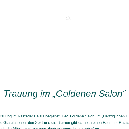
Trauung im „Goldenen Salon“
DEZEMBER 6, 2016
POSTED IN
ALLGEMEIN
auung im Rasteder Palais begleitet. Der „Goldene Salon“ im „Herzoglichen Pa
ie Gratulationen, den Sekt und die Blumen gibt es noch einen Raum im Palais,
uch die Möglichkeit ein paar Hochzeitsportraits zu schießen.