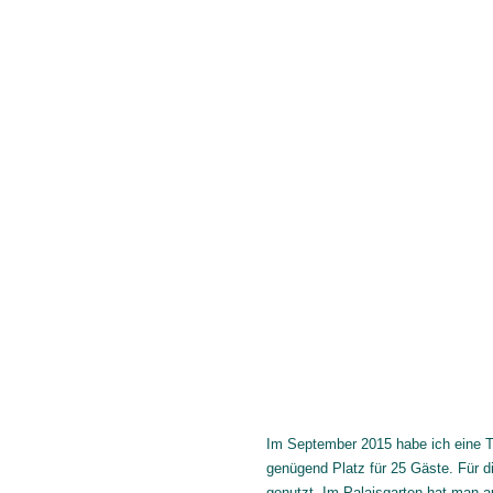
Im September 2015 habe ich eine Tr
genügend Platz für 25 Gäste. Für d
genutzt. Im Palaisgarten hat man a