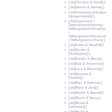
[:de]Christine & Garik[:]
[:de]Dennis & Janina[:]
[:de]Feier[:en]celebration[:
празднования[:]
[:de]Impressum /
Datenschutzerklärung /
Haftungsausschluss[:en]Im
/
Haftungsausschluss[:ru]Im
/ Haftungsausschluss[:]
[:de]Katrin & Hendrik[:]
[:de]Kerstin &
Christopher[:]
[:de]Kerstin & Mario[:]
[:de]Kira & Johannes[:]
[:de]Lucy & Henning[:]
[:de]Manuela &
Claudia[:]
[:de]Marc & Sabrina[:]
[:de]Marie & Jens[:]
[:de]Marlen & Marcel[:]
[:de]Nicole & Harry[:]
[:de]Nicole &
Sebastian[:]
[:de]Nicole &