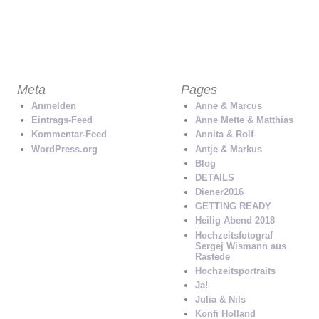
KONTAKT
AUF FACEBOOK TEILEN
MAIL AN EI
Meta
Pages
Anmelden
Anne & Marcus
Eintrags-Feed
Anne Mette & Matthias
Kommentar-Feed
Annita & Rolf
WordPress.org
Antje & Markus
Blog
DETAILS
Diener2016
GETTING READY
Heilig Abend 2018
Hochzeitsfotograf
Sergej Wismann aus
Rastede
Hochzeitsportraits
Ja!
Julia & Nils
Konfi Holland