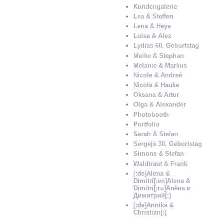
Kundengalerie
Lea & Steffen
Lena & Heye
Luisa & Alex
Lydias 60. Geburtstag
Meike & Stephan
Melanie & Markus
Nicole & Andreé
Nicole & Hauke
Oksana & Artur
Olga & Alexander
Photobooth
Portfolio
Sarah & Stefan
Sergejs 30. Geburtstag
Simone & Stefan
Waldtraut & Frank
[:de]Alena &
Dimitri[:en]Alena &
Dimitri[:ru]Алёна и
Димитрий[:]
[:de]Annika &
Christian[:]