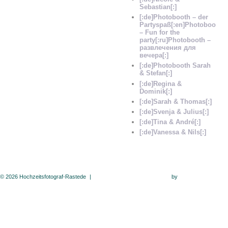
Sebastian[:]
[:de]Photobooth – der
Partyspaß[:en]Photobooth
– Fun for the
party[:ru]Photobooth –
развлечения для
вечера[:]
[:de]Photobooth Sarah
& Stefan[:]
[:de]Regina &
Dominik[:]
[:de]Sarah & Thomas[:]
[:de]Svenja & Julius[:]
[:de]Tina & André[:]
[:de]Vanessa & Nils[:]
© 2026 Hochzeitsfotograf-Rastede
|
ProPhoto Photographer Site
by
NetRivet Website