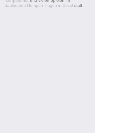
настроение
„
und vielen Spielen im
Saalbetrieb Hempen-Hagen in Bösel
statt.