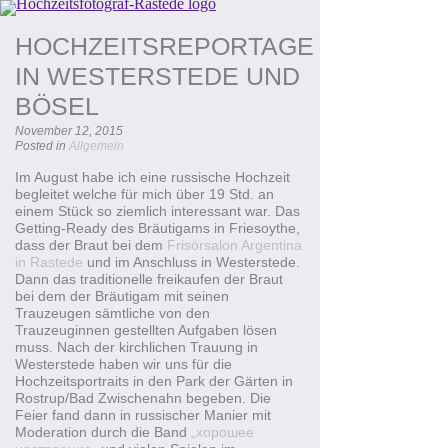
HOCHZEITSREPORTAGE
IN WESTERSTEDE UND
BÖSEL
November 12, 2015
Posted in
Allgemein
Im August habe ich eine russische Hochzeit
begleitet welche für mich über 19 Std. an
einem Stück so ziemlich interessant war. Das
Getting-Ready des Bräutigams in Friesoythe,
dass der Braut bei dem
Frisörsalon Argentina
in Rastede
und im Anschluss in Westerstede.
Dann das traditionelle freikaufen der Braut
bei dem der Bräutigam mit seinen
Trauzeugen sämtliche von den
Trauzeuginnen gestellten Aufgaben lösen
muss. Nach der kirchlichen Trauung in
Westerstede haben wir uns für die
Hochzeitsportraits in den Park der Gärten in
Rostrup/Bad Zwischenahn begeben. Die
Feier fand dann in russischer Manier mit
Moderation durch die Band
„
хорошее