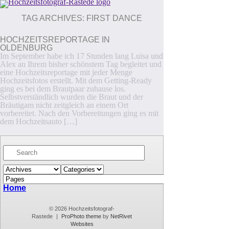
TAG ARCHIVES:
FIRST DANCE
HOCHZEITSREPORTAGE IN
OLDENBURG
Im September habe ich 17 Stunden lang Luisa und
Alex an Ihrem bisher schönstem Tag begleitet und
eine Hochzeitsreportage mit jeder Menge
Hochzeitsfotos erstellt. Mit dem Getting-Ready
ging es bei dem Brautpaar zuhause los.
Selbstverständlich wurden die Braut und der
Bräutigam nicht zeitgleich an einem Ort
vorbereitet. Nach den Vorbereitungen ging es mit
dem Hochzeitsauto […]
Home
© 2026 Hochzeitsfotograf-
Rastede
|
ProPhoto theme
by
NetRivet
Websites