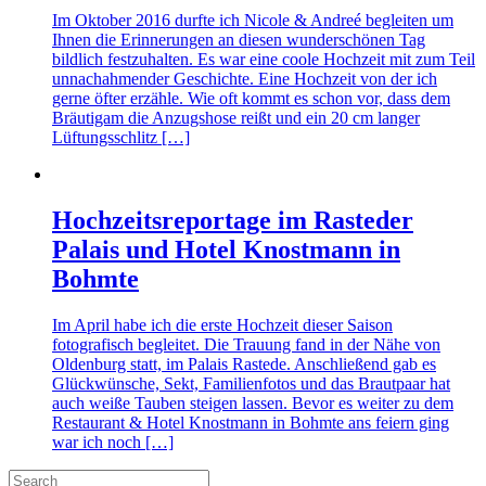
Im Oktober 2016 durfte ich Nicole & Andreé begleiten um
Ihnen die Erinnerungen an diesen wunderschönen Tag
bildlich festzuhalten. Es war eine coole Hochzeit mit zum Teil
unnachahmender Geschichte. Eine Hochzeit von der ich
gerne öfter erzähle. Wie oft kommt es schon vor, dass dem
Bräutigam die Anzugshose reißt und ein 20 cm langer
Lüftungsschlitz […]
Hochzeitsreportage im Rasteder
Palais und Hotel Knostmann in
Bohmte
Im April habe ich die erste Hochzeit dieser Saison
fotografisch begleitet. Die Trauung fand in der Nähe von
Oldenburg statt, im Palais Rastede. Anschließend gab es
Glückwünsche, Sekt, Familienfotos und das Brautpaar hat
auch weiße Tauben steigen lassen. Bevor es weiter zu dem
Restaurant & Hotel Knostmann in Bohmte ans feiern ging
war ich noch […]