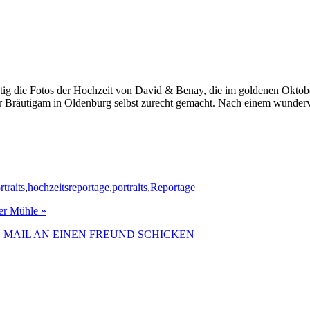
nötig die Fotos der Hochzeit von David & Benay, die im goldenen Oktob
r Bräutigam in Oldenburg selbst zurecht gemacht. Nach einem wunderv
traits
,
hochzeitsreportage
,
portraits
,
Reportage
der Mühle
»
N
MAIL AN EINEN FREUND SCHICKEN