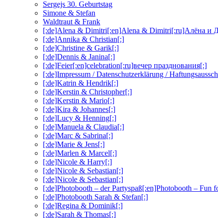
Sergejs 30. Geburtstag
Simone & Stefan
Waldtraut & Frank
[:de]Alena & Dimitri[:en]Alena & Dimitri[:ru]Алёна и
[:de]Annika & Christian[:]
[:de]Christine & Garik[:]
[:de]Dennis & Janina[:]
[:de]Feier[:en]celebration[:ru]вечер празднования[:]
[:de]Impressum / Datenschutzerklärung / Haftungsaussch
[:de]Katrin & Hendrik[:]
[:de]Kerstin & Christopher[:]
[:de]Kerstin & Mario[:]
[:de]Kira & Johannes[:]
[:de]Lucy & Henning[:]
[:de]Manuela & Claudia[:]
[:de]Marc & Sabrina[:]
[:de]Marie & Jens[:]
[:de]Marlen & Marcel[:]
[:de]Nicole & Harry[:]
[:de]Nicole & Sebastian[:]
[:de]Nicole & Sebastian[:]
[:de]Photobooth – der Partyspaß[:en]Photobooth – Fun f
[:de]Photobooth Sarah & Stefan[:]
[:de]Regina & Dominik[:]
[:de]Sarah & Thomas[:]