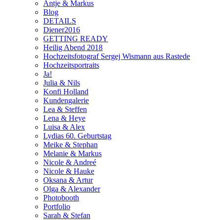
Antje & Markus
Blog
DETAILS
Diener2016
GETTING READY
Heilig Abend 2018
Hochzeitsfotograf Sergej Wismann aus Rastede
Hochzeitsportraits
Ja!
Julia & Nils
Konfi Holland
Kundengalerie
Lea & Steffen
Lena & Heye
Luisa & Alex
Lydias 60. Geburtstag
Meike & Stephan
Melanie & Markus
Nicole & Andreé
Nicole & Hauke
Oksana & Artur
Olga & Alexander
Photobooth
Portfolio
Sarah & Stefan