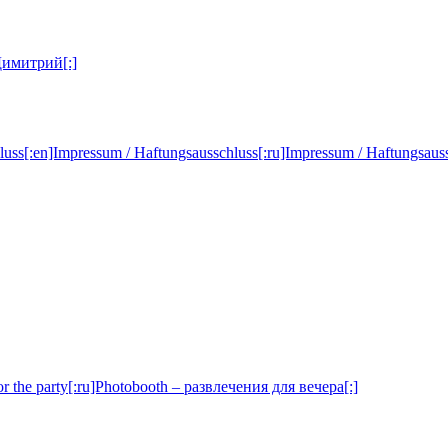
 Димитрий[:]
luss[:en]Impressum / Haftungsausschluss[:ru]Impressum / Haftungsauss
or the party[:ru]Photobooth – развлечения для вечера[:]