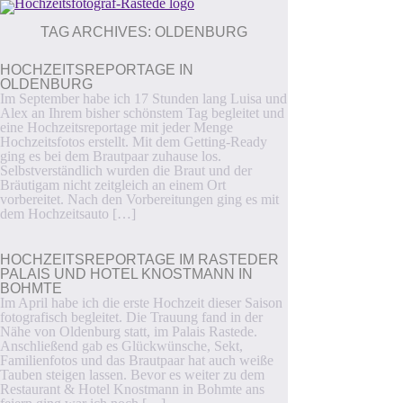
TAG ARCHIVES:
OLDENBURG
HOCHZEITSREPORTAGE IN
OLDENBURG
Im September habe ich 17 Stunden lang Luisa und
Alex an Ihrem bisher schönstem Tag begleitet und
eine Hochzeitsreportage mit jeder Menge
Hochzeitsfotos erstellt. Mit dem Getting-Ready
ging es bei dem Brautpaar zuhause los.
Selbstverständlich wurden die Braut und der
Bräutigam nicht zeitgleich an einem Ort
vorbereitet. Nach den Vorbereitungen ging es mit
dem Hochzeitsauto […]
HOCHZEITSREPORTAGE IM RASTEDER
PALAIS UND HOTEL KNOSTMANN IN
BOHMTE
Im April habe ich die erste Hochzeit dieser Saison
fotografisch begleitet. Die Trauung fand in der
Nähe von Oldenburg statt, im Palais Rastede.
Anschließend gab es Glückwünsche, Sekt,
Familienfotos und das Brautpaar hat auch weiße
Tauben steigen lassen. Bevor es weiter zu dem
Restaurant & Hotel Knostmann in Bohmte ans