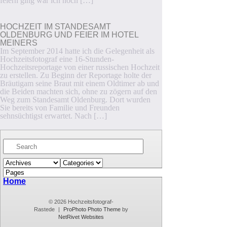
feiern ging war ich noch […]
HOCHZEIT IM STANDESAMT
OLDENBURG UND FEIER IM HOTEL
MEINERS
Im September 2014 hatte ich die Gelegenheit als
Hochzeitsfotograf eine 16-Stunden-
Hochzeitsreportage von einer russischen Hochzeit
zu erstellen. Zu Beginn der Reportage holte der
Bräutigam seine Braut mit einem Oldtimer ab und
die Beiden machten sich, ohne zu zögern auf den
Weg zum Standesamt Oldenburg. Dort wurden
Sie bereits von Familie und Freunden
sehnsüchtigst erwartet. Nach […]
Home
© 2026 Hochzeitsfotograf-
Rastede
|
ProPhoto Photo Theme
by
NetRivet Websites